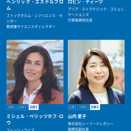
ヘンリック・エステルブロ
ロビン・ティーツ
ム
アリア・ストラテジック・コミュニ
ケーションズ
ストックホルム・レジリエンス・セ
代表取締役社長
ンター
教授兼サイエンスディレクター
DAY1
DAY2
DAY3
DAY1
DAY2
DAY3
ミシェル・ベリッツホフ-ロ
山内 愛子
ウ
株式会社シーフードレガシー
取締役副社長
フィッシュワイズ