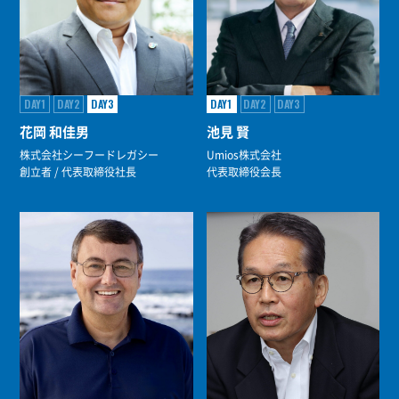
DAY1
DAY2
DAY3
DAY1
DAY2
DAY3
花岡 和佳男
池見 賢
株式会社シーフードレガシー
Umios株式会社
創立者 / 代表取締役社長
代表取締役会長