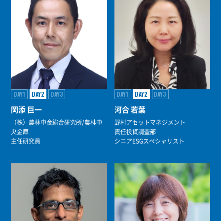
DAY1
DAY2
DAY3
DAY1
DAY2
DAY3
岡添 巨一
河合 若葉
（株）農林中金総合研究所/農林中
野村アセットマネジメント
央金庫
責任投資調査部
主任研究員
シニアESGスぺシャリスト