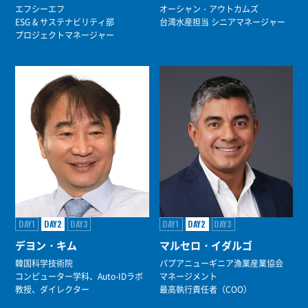
エフシーエフ
オーシャン・アウトカムズ
ESG & サステナビリティ部
台湾水産担当 シニアマネージャー
プロジェクトマネージャー
DAY1
DAY2
DAY3
DAY1
DAY2
DAY3
デヨン・キム
マルセロ・イダルゴ
韓国科学技術院
パプアニューギニア漁業産業協会
コンピューター学科、Auto-IDラボ
マネージメント
教授、ダイレクター
最高執行責任者（COO）