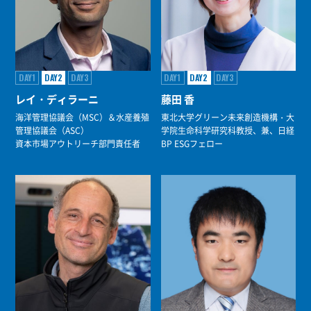
DAY1
DAY2
DAY3
DAY1
DAY2
DAY3
レイ・ディラーニ
藤田 香
海洋管理協議会（MSC）＆水産養殖
東北大学グリーン未来創造機構・大
管理協議会（ASC）
学院生命科学研究科教授、兼、日経
資本市場アウトリーチ部門責任者
BP ESGフェロー