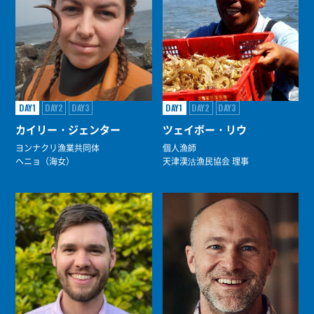
DAY1
DAY2
DAY3
DAY1
DAY2
DAY3
カイリー・ジェンター
ツェイボー・リウ
ヨンナクリ漁業共同体
個人漁師
ヘニョ（海女）
天津漢沽漁民協会 理事