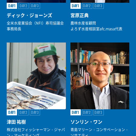
DAY1
DAY2
DAY3
DAY1
DAY2
DAY3
ディック・ジョーンズ
宮原正典
全米水産業協会（NFI）寿司協議会
農林水産省顧問
事務局長
よろず水産相談室afc.masa代表
DAY1
DAY2
DAY3
DAY1
DAY2
DAY3
津田 祐樹
ソンリン・ワン
株式会社フィッシャーマン・ジャパ
青島マリーン・コンサベーション・
ン・マーケティング
ソサエティ