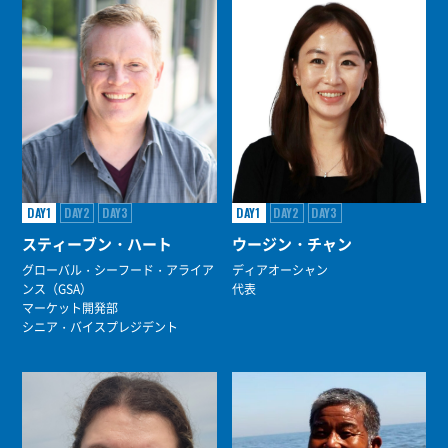
DAY1
DAY2
DAY3
DAY1
DAY2
DAY3
スティーブン・ハート
ウージン・チャン
グローバル・シーフード・アライア
ディアオーシャン
ンス（GSA）
代表
マーケット開発部
シニア・バイスプレジデント