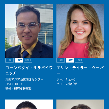
DAY1
DAY2
DAY3
DAY1
DAY2
DAY3
コーンパタイ・サラパイワ
エリン・テイラー・クーパ
ニッチ
ー
東南アジア漁業開発センター
ホールチェーン
（SEAFDEC）
グロース責任者
研修・研究支援部長