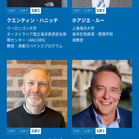
DAY1
DAY2
DAY3
DAY1
DAY2
DAY3
クエンティン・ハニッチ
ホアジエ・ルー
ウーロンゴン大学
上海海洋大学
オーストラリア国立海洋資源安全保
海洋生物資源・管理学院
障センター（ANCORS）
准教授
教授・漁業ガバナンスプログラム
DAY1
DAY2
DAY3
DAY1
DAY2
DAY3