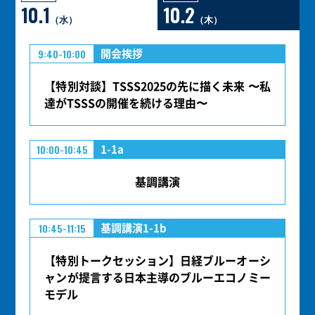
10.1
10.2
（水）
（木）
開会挨拶
9:40-10:00
【特別対談】TSSS2025の先に描く未来 〜私
達がTSSSの開催を続ける理由〜
1-1a
10:00-10:45
基調講演
基調講演1-1b
10:45-11:15
【特別トークセッション】日経ブルーオーシ
ャンが提言する日本主導のブルーエコノミー
モデル