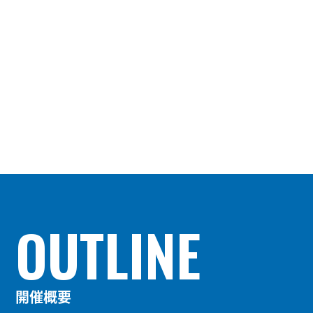
IUU漁業の撲滅や人権や気候変動問題、地域創生など、環境・
社会問題に取り組みながらいかに成長モデルをつくり、サステ
ナブルシーフードを主流化していくか。
「水産業の未来地図」をつくるために、国内外から最新の知見
が集まり、志を同じくする人たちが集う、新TSSSへぜひご参
加ください。
OUTLINE
開催概要