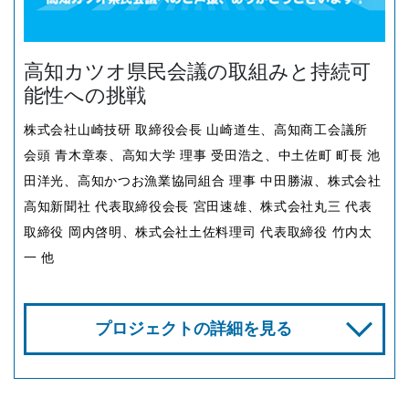
高知カツオ県民会議の取組みと持続可
能性への挑戦
株式会社山崎技研 取締役会長 山崎道生、高知商工会議所
会頭 青木章泰、高知大学 理事 受田浩之、中土佐町 町長 池
田洋光、高知かつお漁業協同組合 理事 中田勝淑、株式会社
高知新聞社 代表取締役会長 宮田速雄、株式会社丸三 代表
取締役 岡内啓明、株式会社土佐料理司 代表取締役 竹内太
一 他
プロジェクトの詳細を見る